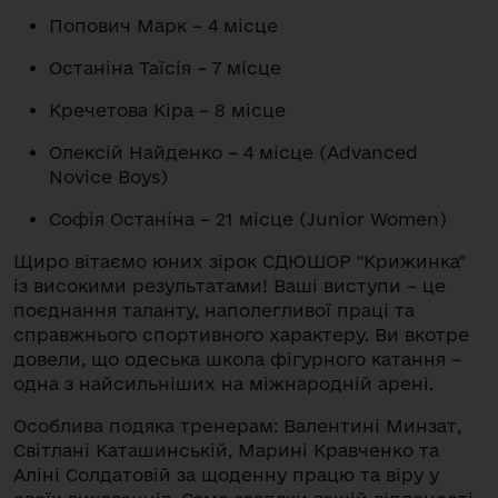
Попович Марк – 4 місце
Останіна Таїсія – 7 місце
Кречетова Кіра – 8 місце
Олексій Найденко – 4 місце (Advanced
Novice Boys)
Софія Останіна – 21 місце (Junior Women)
Щиро вітаємо юних зірок СДЮШОР "Крижинка"
із високими результатами! Ваші виступи – це
поєднання таланту, наполегливої праці та
справжнього спортивного характеру. Ви вкотре
довели, що одеська школа фігурного катання –
одна з найсильніших на міжнародній арені.
Особлива подяка тренерам: Валентині Минзат,
Світлані Каташинській, Марині Кравченко та
Аліні Солдатовій за щоденну працю та віру у