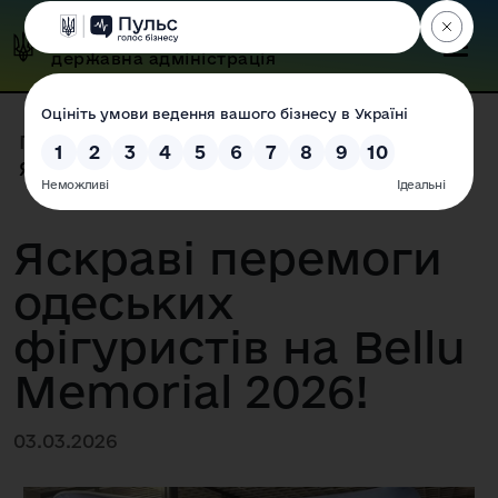
Одеська обласна
державна адміністрація
Головна
|
Прес-центр
|
Новини
|
Яскраві перемоги одеських фігу...
Яскраві перемоги
одеських
фігуристів на Bellu
Memorial 2026!
03.03.2026