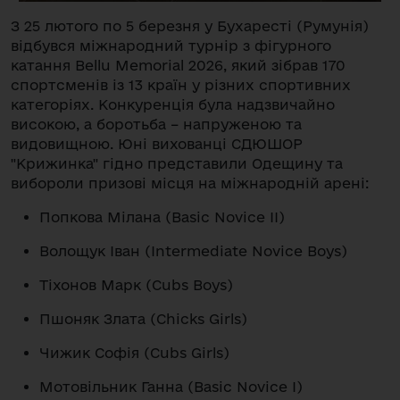
З 25 лютого по 5 березня у Бухаресті (Румунія)
відбувся міжнародний турнір з фігурного
катання Bellu Memorial 2026, який зібрав 170
спортсменів із 13 країн у різних спортивних
категоріях. Конкуренція була надзвичайно
високою, а боротьба – напруженою та
видовищною. Юні вихованці СДЮШОР
"Крижинка" гідно представили Одещину та
вибороли призові місця на міжнародній арені:
Попкова Мілана (Basic Novice II)
Волощук Іван (Intermediate Novice Boys)
Тіхонов Марк (Cubs Boys)
Пшоняк Злата (Chicks Girls)
Чижик Софія (Cubs Girls)
Мотовільник Ганна (Basic Novice I)