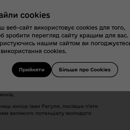
айли cookies
нями своїх атлетів на міжнародній
ш веб-сайт використовує cookies для того,
ьби стендової у місті Шатору
б зробити перегляд сайту кращим для вас.
 Микола Мільчев здобув бронзову
ристуючись нашим сайтом ви погоджуєтес
 використання cookies.
котре підтвердив свій високий клас
ній боротьбі у вправі на круглому
сходинку п'єдесталу, поповнивши
Прийняти
Більше про Cookies
рестижною нагородою.
сть Одеської області на європейській
енів.
наш юніор Іван Рагуля, посівши п'яте
енням великого потенціалу молодого