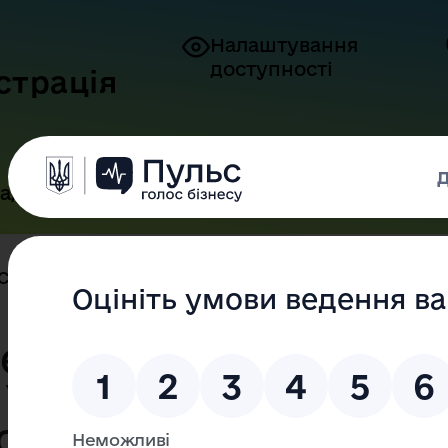
Налаштування
доступності
страція
адянам
Бізнесу
Контакти
Спортсмени Одещини гідно предс...
ещини гідно
Україну на
опи зі стрільби