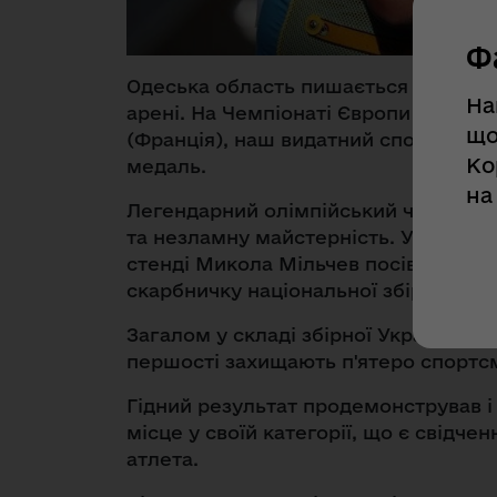
Ф
Одеська область пишається досягнен
На
арені. На Чемпіонаті Європи зі стріл
що
(Франція), наш видатний спортсмен
Ко
медаль.
на
Легендарний олімпійський чемпіон в
та незламну майстерність. У напруже
стенді Микола Мільчев посів третю 
скарбничку національної збірної п
Загалом у складі збірної України че
першості захищають п'ятеро спортсм
Гідний результат продемонстрував і 
місце у своїй категорії, що є свідч
атлета.