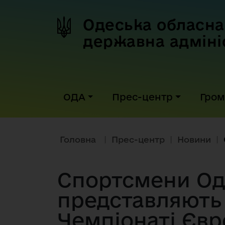
Одеська обласна
державна адміні
ОДА
Прес-центр
Гром
Головна
|
Прес-центр
|
Новини
|
Спортсмени Од
представляють 
Чемпіонаті Євр