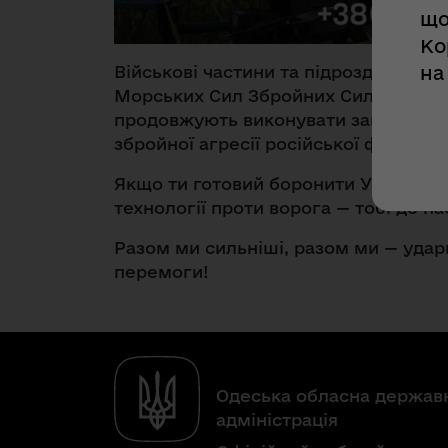
що
Ко
на
Військові частини та підрозділи Кор
Морських Сил Збройних Сил України,
продовжують виконувати завдання щ
збройної агресії російської федераці
Якщо ти готовий боронити Україну, д
технології проти ворога — тобі до на
Разом ми сильніші, разом ми — удар
перемоги!
Одеська обласна держав
адміністрація