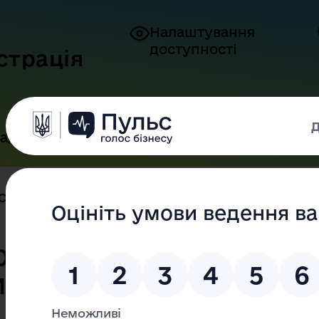
Налаштування
доступності
страція
адянам
Бізнесу
Контакти
Служба в 35 окремій бригаді мо...
ремій бригаді
и