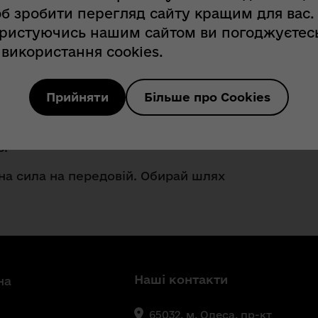
б зробити перегляд сайту кращим для вас.
ристуючись нашим сайтом ви погоджуєтес
 використання cookies.
пусу морської піхоти Військово-
 які входять до складу угруповань,
одо відсічі повномасштабної
Прийняти
Більше про Cookies
ї.
іяти рішуче й використовувати сучасні
с.
на сила на передовій. Обирай шлях
Наші контакти
на
65032, м. Одеса, пр-кт