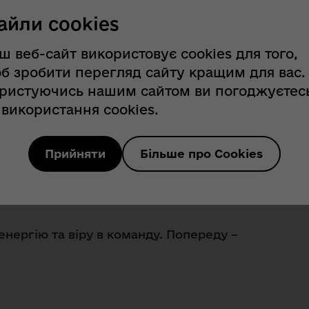
айли cookies
езультативну перемогу у виїзному
ш веб-сайт використовує cookies для того,
б зробити перегляд сайту кращим для вас.
ристуючись нашим сайтом ви погоджуєтес
 міцність: високий темп, напруга до
 використання cookies.
віддача. Вітаємо гравців і
ультатом! Ваша згуртованість –
Прийняти
Більше про Cookies
овачок команди гучно заявив про
матчі та ставши найкращим гравцем
нергію та віру в команду. Попереду –