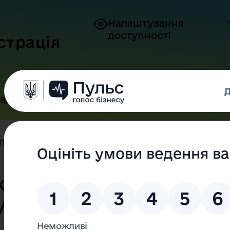
Налаштування
доступності
страція
адянам
Бізнесу
Контакти
Перемога характеру: ХК «Одещин...
теру: ХК
мфує на виїзді!