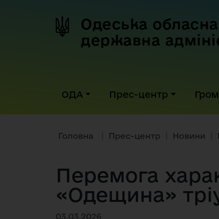
Одеська обласна
державна адміні
ОДА
Прес-центр
Гром
Головна
|
Прес-центр
|
Новини
|
Перемога харак
«Одещина» тріу
03.03.2026