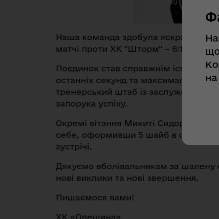
Ф
Наша команда здобула яскраву та р
На
матчі проти ХК "Шторм" – 6:10!
що
Ко
Поєдинок став справжнім іспитом на
на
останніх секунд та максимальна само
тренерський штаб із заслуженим рез
запорука успіху.
Окремі вітання Микиті Сидоренку. Н
себе, оформивши 5 шайб в одному 
зустрічі.
Дякуємо вболівальникам за шалену е
нові виклики та нові звершення.
Пишаємося вами!
ХК «Одещина»