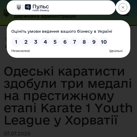
Одеська обласна
державна адміністрація
Головна
|
Прес-центр
|
Новини
|
Одеські каратисти здобули три ...
Одеські каратисти
здобули три медалі
на престижному
етапі Karate 1 Youth
League у Хорватії
07.07.2026