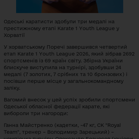
Одеські каратисти здобули три медалі на
престижному етапі Karate 1 Youth League у
Хорватії
У хорватському Поречі завершився четвертий
етап Karate 1 Youth League 2026, який зібрав 2692
спортсменів із 69 країн світу. Збірна України
блискуче виступила на турнірі, здобувши 24
медалі (7 золотих, 7 срібних та 10 бронзових) і
посівши перше місце у загальнокомандному
заліку.
Вагомий внесок у цей успіх зробили спортсмени
Одеської обласної федерації карате, які
вибороли три нагороди:
Ганна Майстренко (кадетки, -47 кг, СК "Royal
Team", тренер – Володимир Зарецький) –
чемпіонка турніру. Олександр Безносов (юніори,