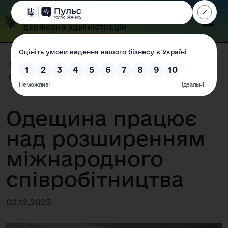
Одеська обласна
державна адміністрація
Головна
|
Прес-центр
|
Новини
|
Одещина працює над розширенням...
Одещина працює
над розширенням
міжнародного
співробітництва
02.12.2025