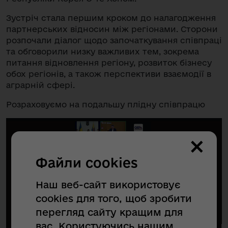
Зустріч стала першим кроком до налагодження
партнерських відносин між регіонами. Сторони
розпочали діалог щодо започаткування співпраці
та обговорили низку важливих тем, зокрема
питання відновлення регіону, розвиток бізнесу
обох регіонів, а також перспективи взаємодії в
аграрній сфері.
Розраховуємо на подальшу плідну співпрацю
×
Файли cookies
Наш веб-сайт використовує
cookies для того, щоб зробити
перегляд сайту кращим для
вас. Користуючись нашим