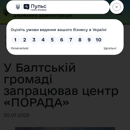
Одеська обласна
державна адміністрація
Головна
|
Прес-центр
|
Новини
|
У Балтській громаді запрацював...
У Балтській
громаді
запрацював центр
«ПОРАДА»
30.07.2025