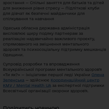
зростання — Спільні заняття для батьків та дітей
для зниження рівня стресу — Підліткові клуби
для дівчат як безпечні майданчики для
спілкування та навчання
Одеська обласна державна адміністрація
висловлює щиру подяку партнерам за
реалізацію надзвичайно важливого проєкту,
спрямованого на зміцнення ментального
здоров'я та психосоціальну підтримку мешканців
Одещини.
Супровід розробки та впровадження
Всеукраїнської програми ментального здоровʼя
«Ти як?» — ініціативи першої леді України
Олена
Зеленська
— здійснює
Координаційний центр
КМУ / Mental Health UA
за експертної підтримки
Всесвітньої організації охорони здоровʼя.
Поділитись новиною