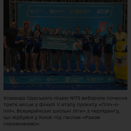
Команда Одеського ліцею №73 виборола почесне
третє місце у фіналі V етапу проєкту «Пліч-о-
пліч. Всеукраїнські шкільні ліги» з черліденгу,
що відбувся у Києві під гаслом «Разом
переможемо».