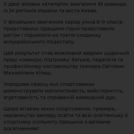
У двох вікових категоріях змагалися 43 команди
із 24 регіонів України та міста Києва.
У фінальних змаганнях серед учнів 8–9 класів
представниці Одещини гідно представили
регіон і піднялися на третю сходинку
всеукраїнського п'єдесталу.
Цей результат став можливим завдяки щоденній
праці команди, підтримці батьків, педагогів та
професійному наставництву тренера Світлани
Михайлівни Кілаш.
Упродовж сезону юні спортсменки
демонстрували наполегливість, майстерність,
згуртованість та справжній командний дух.
Щиро вітаємо юних спортсменок, тренера,
керівництво закладу освіти та всю освітянську й
спортивну спільноту Одещини з вагомим
досягненням!