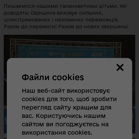
Пишаємося нашими талановитими дітьми, які
доводять: Одещина виховує сильних,
цілеспрямованих і незламних переможців.
Разом до перемоги! Разом до нових звершень!
×
Файли cookies
Наш веб-сайт використовує
cookies для того, щоб зробити
перегляд сайту кращим для
вас. Користуючись нашим
сайтом ви погоджуєтесь на
використання cookies.