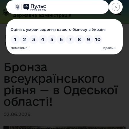
Одеська обласна
державна адміністрація
Головна
|
Прес-центр
|
Новини
|
Бронза всеукраїнського рівня ...
Бронза
всеукраїнського
рівня — в Одеської
області!
02.06.2026