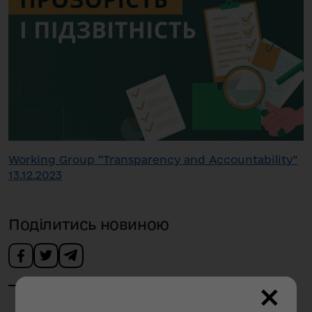
Working Group “Transparency and Accountability”
13.12.2023
Поділитись новиною
×