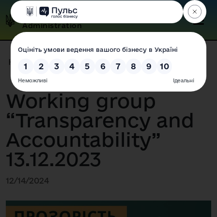
Odesa Regional State
Administration
Home
|
Press Center
|
News
|
Working group “Transparency an...
Working group
“Transparency and
Accountability”
13.12.2023
12/14/2024