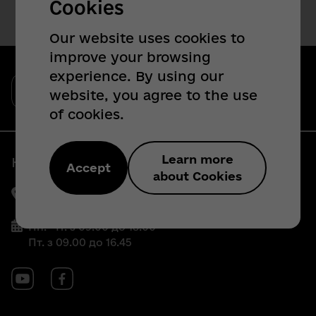
Cookies
Our website uses cookies to
improve your browsing
experience. By using our
Одеська обласна державна адміністрація
website, you agree to the use
Офіційний веб-сайт
of cookies.
Learn more
Наші контакти
Accept
about Cookies
65032, м. Одеса, пр-кт Шевченка, 4
Пн.-Чт. з 09.00 до 18.00
Пт. з 09.00 до 16.45