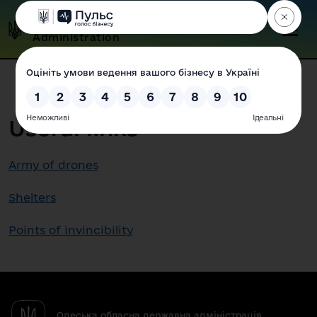
Odesa Regional State
Administration
Useful links
Army of drones
Shelters
Points of invincibility
Одеська обласна державна адміністрація