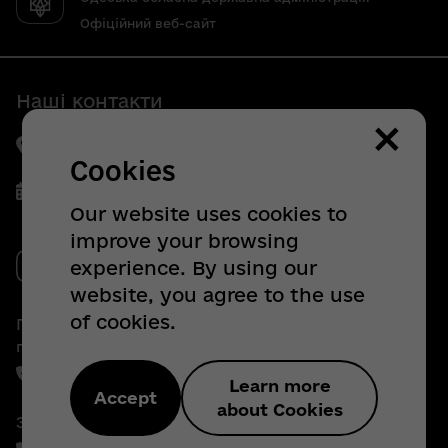
Офіційний веб-сайт
Наші контакти
×
65032, м. Одеса, пр-кт Шевченка, 4
Cookies
Пн.-Чт. з 09.00 до 18.00
Our website uses cookies to
Пт. з 09.00 до 16.45
improve your browsing
experience. By using our
website, you agree to the use
of cookies.
Гаряча лінія з питань внутрішньо
переміщених осіб:
+38 (067) 304 - 91 - 95
Learn more
Accept
about Cookies
Звернення громадян: