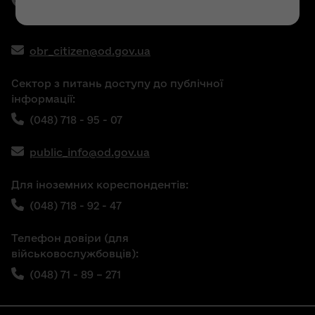
(048) 71 - 89 - 486,
(048) 71 - 89 - 289
obr_citizen@od.gov.ua
Сектор з питань доступу до публічної
інформації:
(048) 718 - 95 - 07
public_info@od.gov.ua
Для іноземних кореспондентів:
(048) 718 - 92 - 47
Телефон довіри (для
військовослужбовців):
(048) 71 - 89 – 271