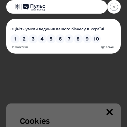
Одеська обласна державна адміністрація
Офіційний веб-сайт
Наші контакти
65032, м. Одеса, пр-кт Шевченка, 4
Пн.-Чт. з 09.00 до 18.00
Пт. з 09.00 до 16.45
×
Гаряча лінія з питань внутрішньо
переміщених осіб:
Cookies
+38 (067) 304 - 91 - 95