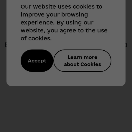
Our website uses cookies to
Звернення громадян:
improve your browsing
404
(048) 71 - 89 - 486,
experience. By using our
(048) 71 - 89 - 289
website, you agree to the use
of cookies.
obr_citizen@od.gov.ua
Вибачте! Такої сторінки не знайдено
Sorry! Page not found
Сектор з питань доступу до публічної
Learn more
Accept
інформації:
about Cookies
(048) 718 - 95 - 07
Назад / Back
public_info@od.gov.ua
Для іноземних кореспондентів:
(048) 718 - 92 - 47
Телефон довіри (для
військовослужбовців):