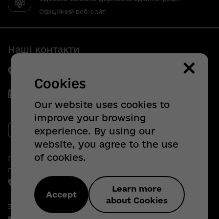
Офіційний веб-сайт
Наші контакти
×
65032, м. Одеса, пр-кт Шевченка, 4
Cookies
Пн.-Чт. з 09.00 до 18.00
Our website uses cookies to
Пт. з 09.00 до 16.45
improve your browsing
experience. By using our
website, you agree to the use
of cookies.
Гаряча лінія з питань внутрішньо
переміщених осіб:
+38 (067) 304 - 91 - 95
Learn more
Accept
about Cookies
Звернення громадян: