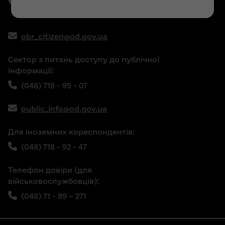
(048) 71 - 89 - 486,
(048) 71 - 89 - 289
obr_citizen@od.gov.ua
Сектор з питань доступу до публічної
інформації:
(048) 718 - 95 - 07
public_info@od.gov.ua
Для іноземних кореспондентів:
(048) 718 - 92 - 47
Телефон довіри (для
військовослужбовців):
(048) 71 - 89 – 271