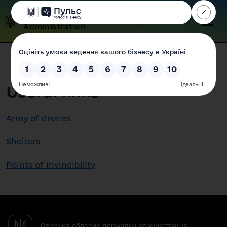
Odesa Regional State
Administration
Useful links
Army of drones
Shelters
Points of invincibility
Одеська обласна державна адміністрація