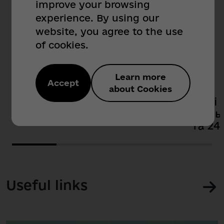
improve your browsing
experience. By using our
Useful Services
website, you agree to the use
of cookies.
For Citizens
For Business
Learn more
Accept
about Cookies
Аеротрансфер
Нові 
війсь
та 24
Useful links