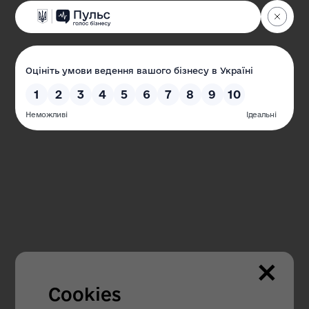
Одеська обласна державна адміністрація
Офіційний веб-сайт
Наші контакти
65032, м. Одеса, пр-кт Шевченка, 4
Пн.-Чт. з 09.00 до 18.00
Пт. з 09.00 до 16.45
×
Гаряча лінія з питань внутрішньо
переміщених осіб:
Cookies
+38 (067) 304 - 91 - 95