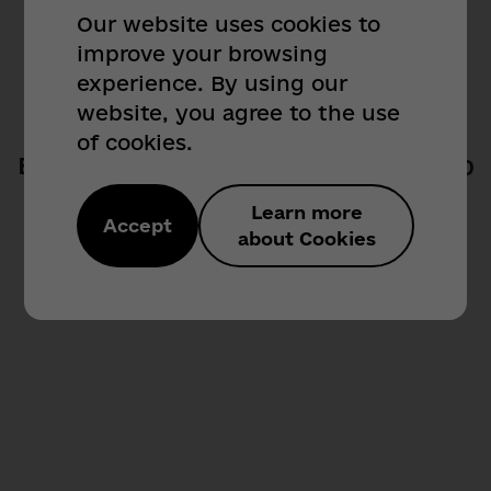
Our website uses cookies to
Звернення громадян:
improve your browsing
404
(048) 71 - 89 - 486,
experience. By using our
(048) 71 - 89 - 289
website, you agree to the use
of cookies.
obr_citizen@od.gov.ua
Вибачте! Такої сторінки не знайдено
Sorry! Page not found
Сектор з питань доступу до публічної
Learn more
Accept
інформації:
about Cookies
(048) 718 - 95 - 07
Назад / Back
public_info@od.gov.ua
Для іноземних кореспондентів:
(048) 718 - 92 - 47
Телефон довіри (для
військовослужбовців):