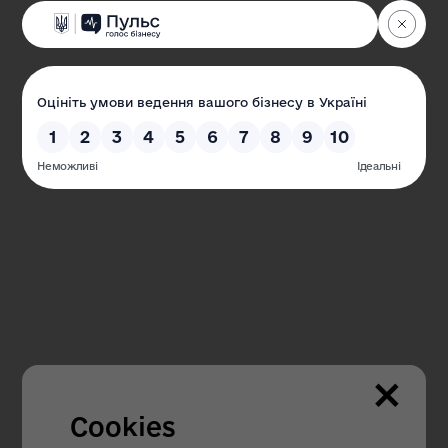
Одеська обласна державна адміністрація
Офіційний веб-сайт
Наші контакти
65032, м. Одеса, пр-кт Шевченка, 4
Пн.-Чт. з 09.00 до 18.00
Пт. з 09.00 до 16.45
×
Гаряча лінія з питань внутрішньо
переміщених осіб:
Cookies
+38 (067) 304 - 91 - 95