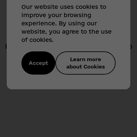
Our website uses cookies to
Звернення громадян:
improve your browsing
404
(048) 71 - 89 - 486,
experience. By using our
(048) 71 - 89 - 289
website, you agree to the use
of cookies.
obr_citizen@od.gov.ua
Вибачте! Такої сторінки не знайдено
Sorry! Page not found
Сектор з питань доступу до публічної
Learn more
Accept
інформації:
about Cookies
(048) 718 - 95 - 07
Назад / Back
public_info@od.gov.ua
Для іноземних кореспондентів:
(048) 718 - 92 - 47
Телефон довіри (для
військовослужбовців):