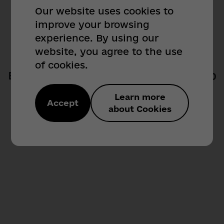
Our website uses cookies to
Звернення громадян:
improve your browsing
404
(048) 71 - 89 - 486,
experience. By using our
(048) 71 - 89 - 289
website, you agree to the use
of cookies.
obr_citizen@od.gov.ua
Вибачте! Такої сторінки не знайдено
Sorry! Page not found
Сектор з питань доступу до публічної
Learn more
Accept
інформації:
about Cookies
(048) 718 - 95 - 07
Назад / Back
public_info@od.gov.ua
Для іноземних кореспондентів:
(048) 718 - 92 - 47
Телефон довіри (для
військовослужбовців):