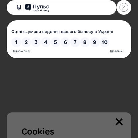
Одеська обласна державна адміністрація
Офіційний веб-сайт
Наші контакти
65032, м. Одеса, пр-кт Шевченка, 4
Пн.-Чт. з 09.00 до 18.00
Пт. з 09.00 до 16.45
×
Гаряча лінія з питань внутрішньо
переміщених осіб:
Cookies
+38 (067) 304 - 91 - 95