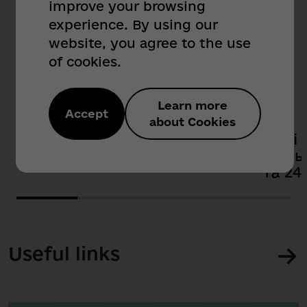
improve your browsing
experience. By using our
Useful Services
website, you agree to the use
of cookies.
For Citizens
For Business
Learn more
Accept
about Cookies
Аеротрансфер
Нові 
війсь
та 24
Useful links